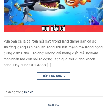
Vua bắn cá là cái tên nổi bật trong làng game săn cá đổi
thưởng, đang tạo nên làn sóng thu hút mạnh mẽ trong cộng
đồng game thủ. Trò chơi không chỉ mang đến trải nghiệm
mãn nhãn mà còn mở ra cơ hội săn quà thú vị cho khách
hàng. Hãy cùng OPPA888 […]
TIẾP TỤC ĐỌC
→
Đã đăng trong
Bắn cá
BẮN CÁ