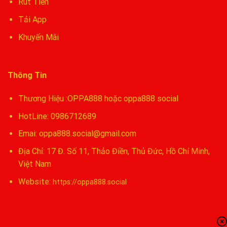
Rút Tiền
Tải App
Khuyến Mãi
Thông Tin
Thương Hiệu :OPPA888 hoặc oppa888 social
HotLine: 0986712689
Emai:
oppa888.social@gmail.com
Địa Chỉ: 17 Đ. Số 11, Thảo Điền, Thủ Đức, Hồ Chí Minh,
Việt Nam
Website:
https://oppa888.social