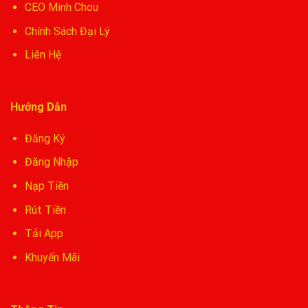
CEO Minh Chou
Chính Sách Đại Lý
Liên Hệ
Hướng Dẫn
Đăng Ký
Đăng Nhập
Nạp Tiền
Rút Tiền
Tải App
Khuyến Mãi